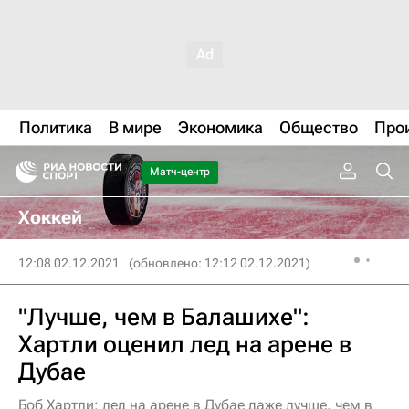
Политика
В мире
Экономика
Общество
Про
Матч-центр
Хоккей
12:08 02.12.2021
(обновлено: 12:12 02.12.2021)
"Лучше, чем в Балашихе":
Хартли оценил лед на арене в
Дубае
Боб Хартли: лед на арене в Дубае даже лучше, чем в