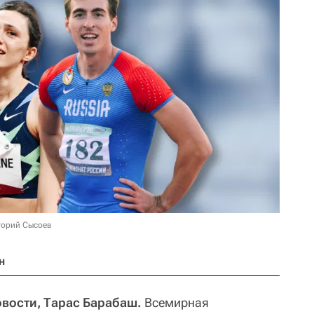
игорий Сысоев
н
овости, Тарас Барабаш.
Всемирная