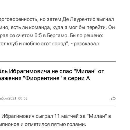
договоренность, но затем Де Лаурентис выгнал
но, есть ли команда, куда я мог бы перейти. Он
рал со счетом 0:5 в Бергамо. Было решено:
от клуб и люблю этот город", - рассказал
бль Ибрагимовича не спас "Милан" от
ражения "Фиорентине" в серии А
ября 2021, 00:58
 Ибрагимович сыграл 11 матчей за "Милан" в
мпионов и отметился пятью голами.