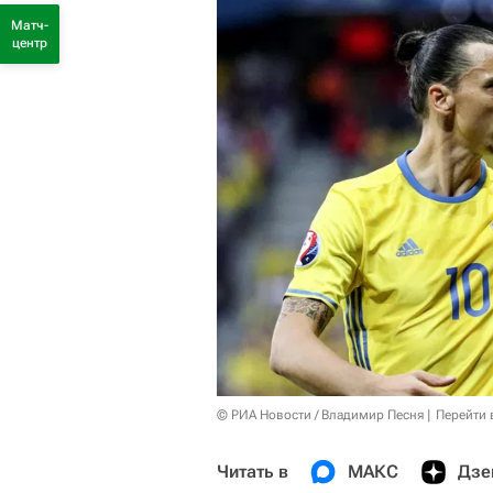
Матч-
центр
© РИА Новости / Владимир Песня
Перейти 
Читать в
МАКС
Дзе