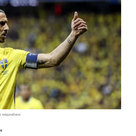
в медиабанк
н