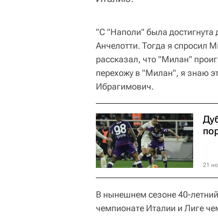
"С "Наполи" была достигнута 
Анчелотти. Тогда я спросил Ми
рассказал, что "Милан" проиг
перехожу в "Милан", я знаю эт
Ибрагимович.
Ду
по
21 но
В нынешнем сезоне 40-летний
чемпионате Италии и Лиге че