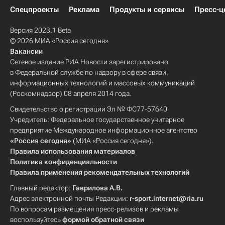
Спецпроекты
Реклама
Продукты и сервисы
Пресс-ц
Версия 2023.1 Beta
© 2026 МИА «Россия сегодня»
Вакансии
Сетевое издание РИА Новости зарегистрировано
в Федеральной службе по надзору в сфере связи,
информационных технологий и массовых коммуникаций
(Роскомнадзор) 08 апреля 2014 года.
Свидетельство о регистрации Эл № ФС77-57640
Учредитель: Федеральное государственное унитарное
предприятие Международное информационное агентство
«Россия сегодня»
(МИА «Россия сегодня»).
Правила использования материалов
Политика конфиденциальности
Правила применения рекомендательных технологий
Главный редактор:
Гаврилова А.В.
Адрес электронной почты Редакции:
r-sport.internet@ria.ru
По вопросам размещения пресс-релизов и рекламы
воспользуйтесь
формой обратной связи