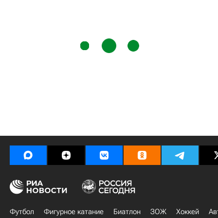
Футбол
Фигурное катание
Биатлон
ЗОЖ
Хоккей
Ав