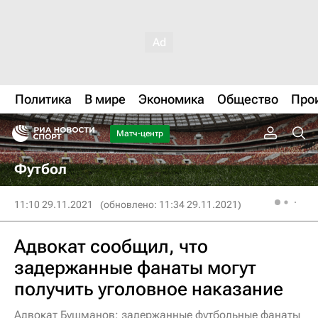
Политика
В мире
Экономика
Общество
Про
Матч-центр
Футбол
11:10 29.11.2021
(обновлено: 11:34 29.11.2021)
Адвокат сообщил, что
задержанные фанаты могут
получить уголовное наказание
Адвокат Бушманов: задержанные футбольные фанаты