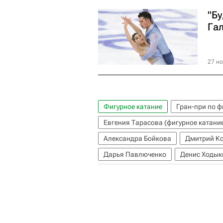
"Б
Га
27 но
Фигурное катание
Гран-при по 
Евгения Тарасова (фигурное катани
Александра Бойкова
Дмитрий К
Дарья Павлюченко
Денис Ходык