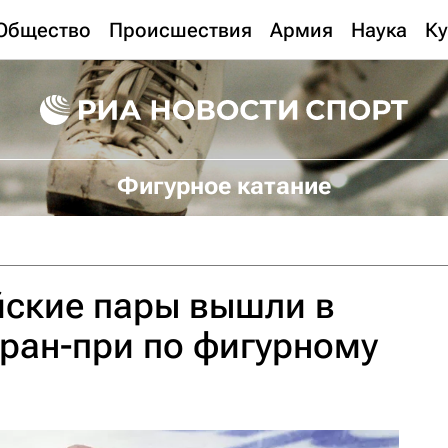
Общество
Происшествия
Армия
Наука
Ку
Фигурное катание
йские пары вышли в
ран-при по фигурному