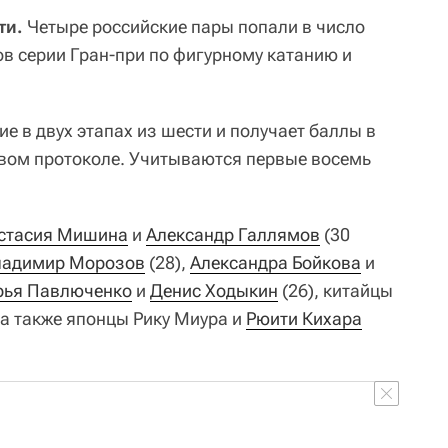
ти.
Четыре российские пары попали в число
ов серии Гран-при по фигурному катанию и
е в двух этапах из шести и получает баллы в
овом протоколе. Учитываются первые восемь
стасия Мишина
и
Александр Галлямов
(30
ладимир Морозов
(28),
Александра Бойкова
и
рья Павлюченко
и
Денис Ходыкин
(26), китайцы
 а также японцы Рику Миура и
Рюити Кихара