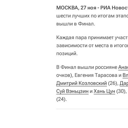
МОСКВА, 27 ноя - РИА Новос
шести лучших по итогам этап
вышли в Финал.
Каждая пара принимает участи
зависимости от места в итог
позиций.
В Финал вышли россияне
Ана
очков), Евгения Тарасова и
В
Дмитрий Козловский
(26),
Да
Суй Вэньцзин
и
Хань Цун
(30),
(24).