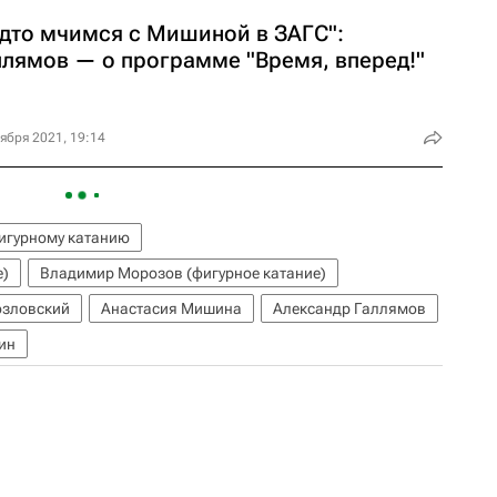
удто мчимся с Мишиной в ЗАГС":
ллямов — о программе "Время, вперед!"
ября 2021, 19:14
фигурному катанию
е)
Владимир Морозов (фигурное катание)
озловский
Анастасия Мишина
Александр Галлямов
ин