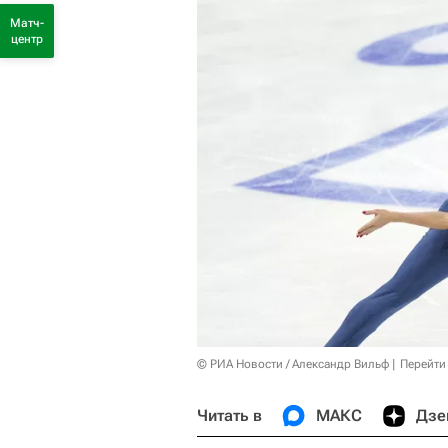
Матч-
центр
© РИА Новости / Александр Вильф
Перейти
Читать в
МАКС
Дзе