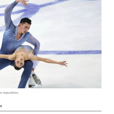
 в медиабанк
н