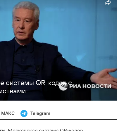
ке системы QR-кодов с
мствами
МАКС
Telegram
ти.
Московская система QR-кодов