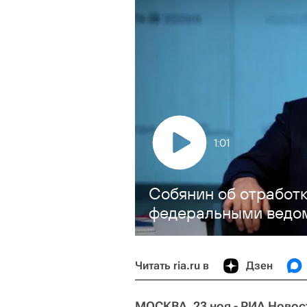
1:01
Собянин об отработ
федеральными ведо
Читать ria.ru в
Дзен
МОСКВА, 23 ноя - РИА Новос