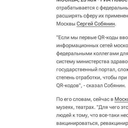
отрабатывается с федеральн
расширять сферу их применен
Москвы
Сергей Собянин
.
"Если мы первые QR-коды вво
информационных сетей москов
федеральными коллегами для
систему министерства здраво
государственный портал, сло
степень отработки, чтобы пр
QR-кодов", - сказал Собянин.
По его словам, сейчас в
Моск
музеях, театрах. "Для чего э
людей к тому, что все-таки не
вакцинироваться, ревакциниро