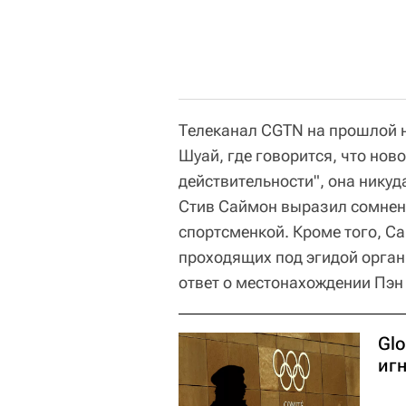
Телеканал CGTN на прошлой н
Шуай, где говорится, что нов
действительности", она никуд
Стив Саймон выразил сомнени
спортсменкой. Кроме того, С
проходящих под эгидой орган
ответ о местонахождении Пэн
Glo
иг