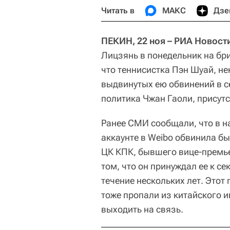
Читать в
МАКС
Дзе
ПЕКИН, 22 ноя – РИА Новост
Лицзянь в понедельник на бр
что теннисистка Пэн Шуай, н
выдвинутых ею обвинений в с
политика Чжан Гаоли, присут
Ранее СМИ сообщали, что в н
аккаунте в Weibo обвинила б
ЦК КПК, бывшего вице-премье
том, что он принуждал ее к се
течение нескольких лет. Этот
тоже пропали из китайского и
выходить на связь.