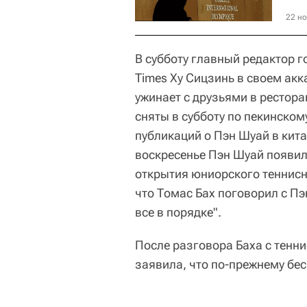
22 но
В субботу главный редактор г
Times Ху Сицзинь в своем акка
ужинает с друзьями в рестора
сняты в субботу по пекинском
публикаций о Пэн Шуай в китай
воскресенье Пэн Шуай появил
открытия юниорского теннисн
что Томас Бах поговорил с Пэ
все в порядке".
После разговора Баха с тенн
заявила, что по-прежнему бе