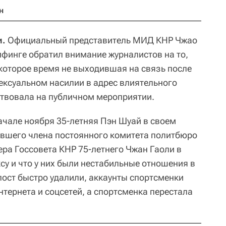
н
и.
Официальный представитель МИД КНР Чжао
ифинге обратил внимание журналистов на то,
екоторое время не выходившая на связь после
ексуальном насилии в адрес влиятельного
ствовала на публичном мероприятии.
ачале ноября 35-летняя Пэн Шуай в своем
ывшего члена постоянного комитета политбюро
ра Госсовета КНР 75-летнего Чжан Гаоли в
ксу и что у них были нестабильные отношения в
 пост быстро удалили, аккаунты спортсменки
нтернета и соцсетей, а спортсменка перестала