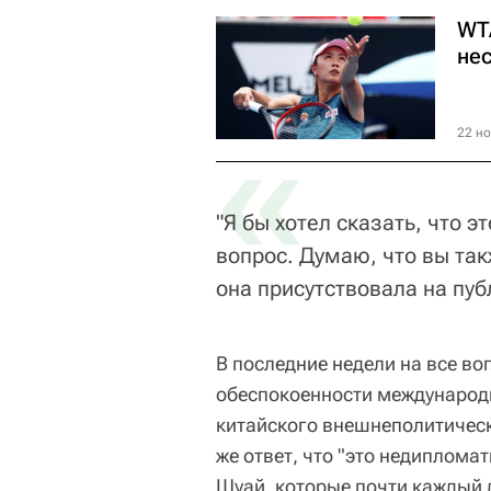
WT
не
«
22 но
"Я бы хотел сказать, что 
вопрос. Думаю, что вы так
она присутствовала на пуб
В последние недели на все во
обеспокоенности международн
китайского внешнеполитическ
же ответ, что "это недиплома
Шуай, которые почти каждый 