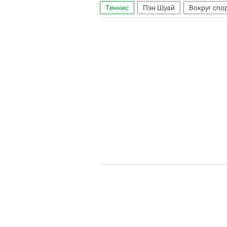
Теннис
Пэн Шуай
Вокруг спо