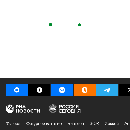
Футбол
Фигурное катание
Биатлон
ЗОЖ
Хоккей
Ав