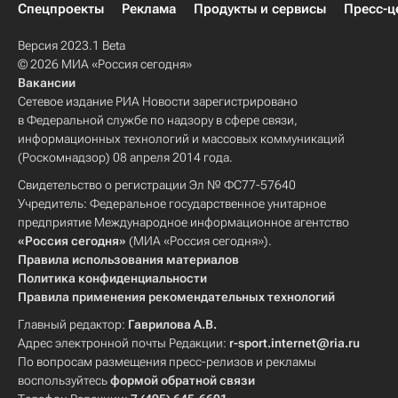
Спецпроекты
Реклама
Продукты и сервисы
Пресс-ц
Версия 2023.1 Beta
© 2026 МИА «Россия сегодня»
Вакансии
Сетевое издание РИА Новости зарегистрировано
в Федеральной службе по надзору в сфере связи,
информационных технологий и массовых коммуникаций
(Роскомнадзор) 08 апреля 2014 года.
Свидетельство о регистрации Эл № ФС77-57640
Учредитель: Федеральное государственное унитарное
предприятие Международное информационное агентство
«Россия сегодня»
(МИА «Россия сегодня»).
Правила использования материалов
Политика конфиденциальности
Правила применения рекомендательных технологий
Главный редактор:
Гаврилова А.В.
Адрес электронной почты Редакции:
r-sport.internet@ria.ru
По вопросам размещения пресс-релизов и рекламы
воспользуйтесь
формой обратной связи