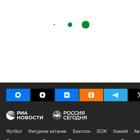
Футбол
Фигурное катание
Биатлон
ЗОЖ
Хоккей
Ав