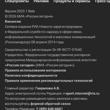
Спецпроекты
Реклама
Продукты и сервисы
Пресс-ц
Версия 2023.1 Beta
© 2026 МИА «Россия сегодня»
Вакансии
Сетевое издание РИА Новости зарегистрировано
в Федеральной службе по надзору в сфере связи,
информационных технологий и массовых коммуникаций
(Роскомнадзор) 08 апреля 2014 года.
Свидетельство о регистрации Эл № ФС77-57640
Учредитель: Федеральное государственное унитарное
предприятие Международное информационное агентство
«Россия сегодня»
(МИА «Россия сегодня»).
Правила использования материалов
Политика конфиденциальности
Правила применения рекомендательных технологий
Главный редактор:
Гаврилова А.В.
Адрес электронной почты Редакции:
r-sport.internet@ria.ru
По вопросам размещения пресс-релизов и рекламы
воспользуйтесь
формой обратной связи
Телефон Редакции:
7 (495) 645-6601