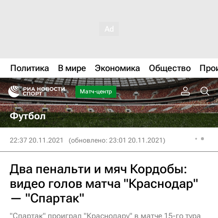
Политика
В мире
Экономика
Общество
Про
Матч-центр
Футбол
22:37 20.11.2021
(обновлено: 23:01 20.11.2021)
Два пенальти и мяч Кордобы:
видео голов матча "Краснодар"
— "Спартак"
"Спартак" проиграл "Краснодару" в матче 15-го тура