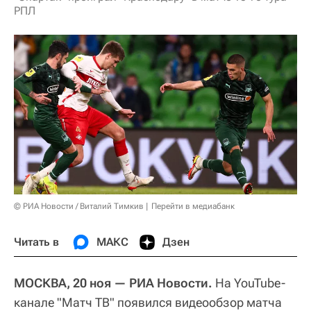
РПЛ
© РИА Новости / Виталий Тимкив
Перейти в медиабанк
Читать в
МАКС
Дзен
МОСКВА, 20 ноя — РИА Новости.
На YouTube-
канале "Матч ТВ" появился видеообзор матча