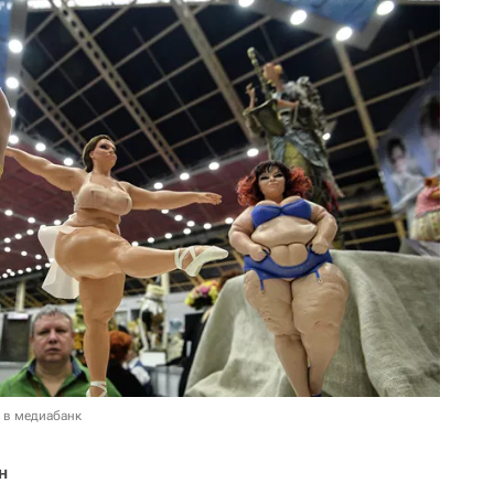
 в медиабанк
н