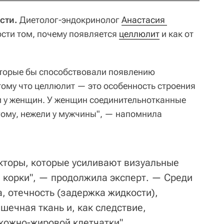
сти.
Диетолог-эндокринолог
Анастасия 
сти том, почему появляется
целлюлит
и как от
оторые бы способствовали появлению
тому что целлюлит — это особенность строения
и у женщин. У женщин соединительнотканные
ому, нежели у мужчины", — напомнила
кторы, которые усиливают визуальные
 корки", — продолжила эксперт. — Среди
, отечность (задержка жидкости),
шечная ткань и, как следствие,
кожно-жировой клетчатки".