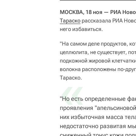
МОСКВА, 18 ноя — РИА Ново
Тараско
рассказала РИА Ново
него избавиться.
"На самом деле продуктов, к
целлюлита, не существует, по
подкожной жировой клетчатк
волокна расположены по-друг
«
Тараско.
"Но есть определенные фа
проявления "апельсиновой
них избыточная масса тела
недостаточно развитая мы
сниженный тонус кожи под