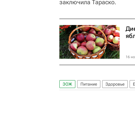
заключила Тараско.
Дие
яб
16 но
ЗОЖ
Питание
Здоровье