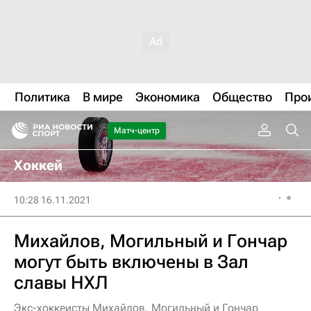
Политика
В мире
Экономика
Общество
Про
Матч-центр
Хоккей
10:28 16.11.2021
Михайлов, Могильный и Гончар
могут быть включены в Зал
славы НХЛ
Экс-хоккеисты Михайлов, Могильный и Гончар