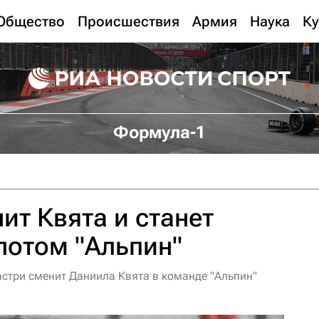
Общество
Происшествия
Армия
Наука
Ку
Формула-1
ит Квята и станет
лотом "Альпин"
стри сменит Даниила Квята в команде "Альпин"