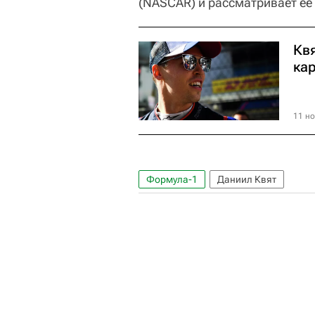
(NASCAR) и рассматривает ее
Кв
ка
11 но
Формула-1
Даниил Квят