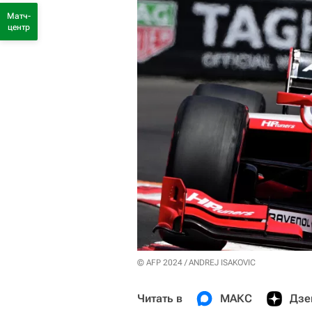
Матч-
центр
© AFP 2024 / ANDREJ ISAKOVIC
Читать в
МАКС
Дзе