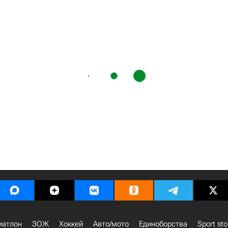
иатлон
ЗОЖ
Хоккей
Авто/мото
Единоборства
Sport sto