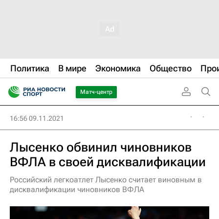
Политика
В мире
Экономика
Общество
Про
Матч-центр
16:56 09.11.2021
Лысенко обвинил чиновников
ВФЛА в своей дисквалификации
Российский легкоатлет Лысенко считает виновным в
дисквалификации чиновников ВФЛА