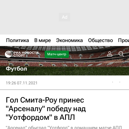
Политика
В мире
Экономика
Общество
Про
Матч-центр
Футбол
19:26 07.11.2021
Гол Смита-Роу принес
"Арсеналу" победу над
"Уотфордом" в АПЛ
"Арсенал" обыграл "Уотфорд" в домашнем матче АПЛ