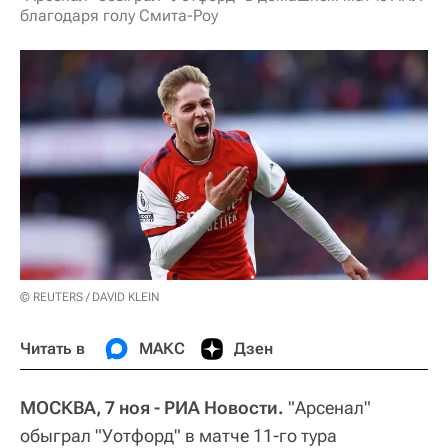
благодаря голу Смита-Роу
© REUTERS / DAVID KLEIN
Читать в
МАКС
Дзен
МОСКВА, 7 ноя - РИА Новости.
"Арсенал"
обыграл "Уотфорд" в матче 11-го тура