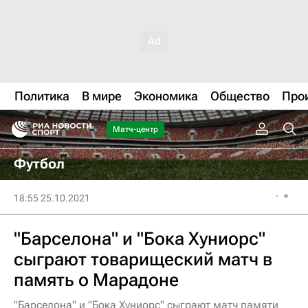
Политика
В мире
Экономика
Общество
Про
Матч-центр
Футбол
18:55 25.10.2021
"Барселона" и "Бока Хуниорс"
сыграют товарищеский матч в
память о Марадоне
"Барселона" и "Бока Хуниорс" сыграют матч памяти