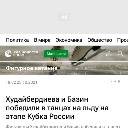
Политика
В мире
Экономика
Общество
Про
Матч-центр
Фигурное катание
18:02 25.10.2021
Худайбердиева и Базин
победили в танцах на льду на
этапе Кубка России
Фигуристы Худайбердиева и Базин победили в танцах