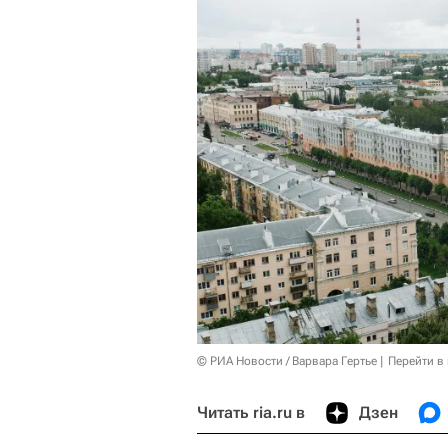
© РИА Новости / Варвара Гертье
Перейти в
Читать ria.ru в
Дзен