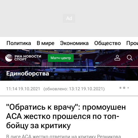
Политика
В мире
Экономика
Общество
Про
Матч-центр
Единоборства
11:14 19.10.2021
(обновлено: 13:12 19.10.2021)
"Обратись к врачу": промоушен
АСА жестко прошелся по топ-
бойцу за критику
В лиге ACA жестко ответили на критику Резникова