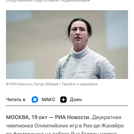
© РИА Новости / Артур Лебедев
Перейти в медиабанк
Читать в
МАКС
Дзен
МОСКВА, 19 окт — РИА Новости.
Двукратная
чемпионка Олимпийских игр в Рио-де-Жанейро
по фехтованию на саблях Яна Егорян жестко