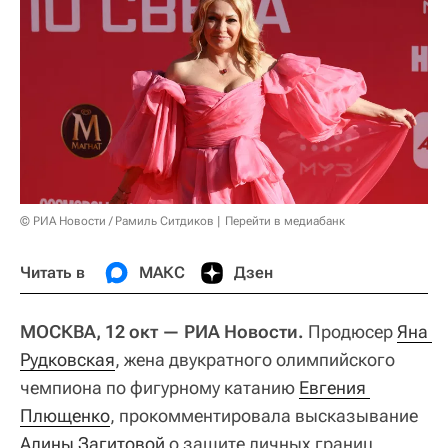
© РИА Новости / Рамиль Ситдиков
Перейти в медиабанк
Читать в
МАКС
Дзен
МОСКВА, 12 окт — РИА Новости.
Продюсер
Яна 
Рудковская
, жена двукратного олимпийского
чемпиона по фигурному катанию
Евгения 
Плющенко
, прокомментировала высказывание
Алины Загитовой
о защите личных границ,