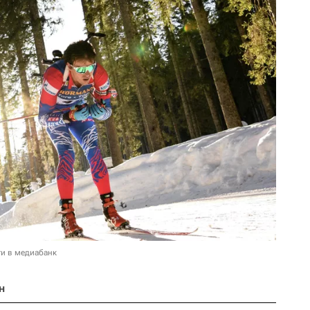
и в медиабанк
н