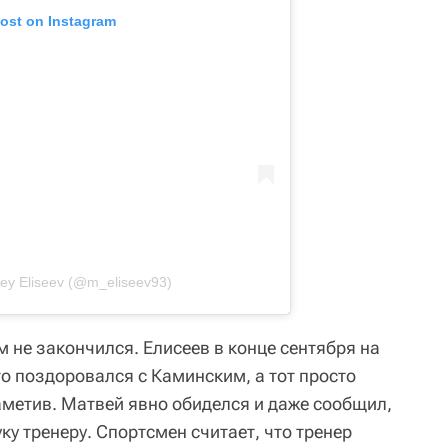
post on Instagram
ey Eliseev (@m_eliseev93)
м не закончился. Елисеев в конце сентября на
о поздоровался с Каминским, а тот просто
аметив. Матвей явно обиделся и даже сообщил,
ку тренеру. Спортсмен считает, что тренер