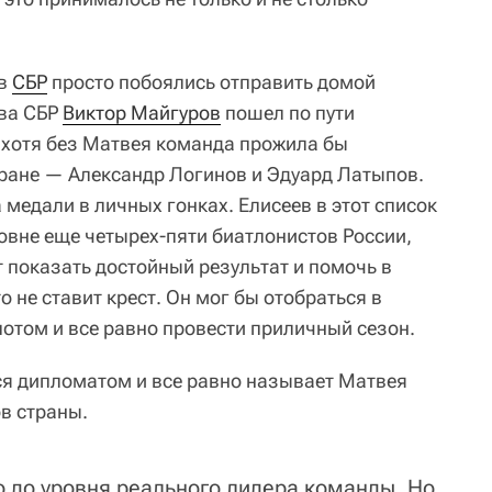
 в
СБР
просто побоялись отправить домой
ава СБР
Виктор Майгуров
пошел по пути
 хотя без Матвея команда прожила бы
тране — Александр Логинов и Эдуард Латыпов.
 медали в личных гонках. Елисеев в этот список
ровне еще четырех-пяти биатлонистов России,
 показать достойный результат и помочь в
о не ставит крест. Он мог бы отобраться в
потом и все равно провести приличный сезон.
ся дипломатом и все равно называет Матвея
в страны.
о до уровня реального лидера команды. Но