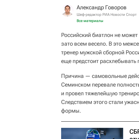
Александр Говоров
Шеф-редактор РИА Новости Спорт
Все материалы
Российский биатлон не может
зато всем весело. В это межс
тренер мужской сборной Рос
еще предстоит расхлебывать п
Причина — самовольные дейст
Семинском перевале полност
и провел тяжелейшую трениро
Следствием этого стали ужас
формы.
СБ
от