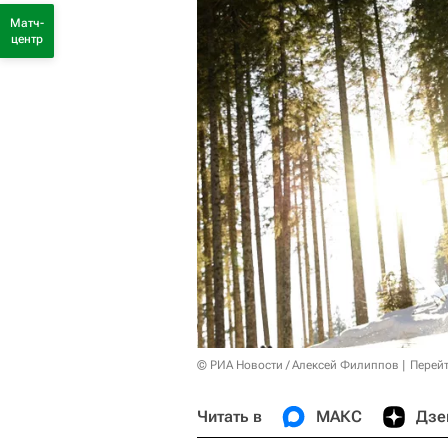
Матч-
центр
© РИА Новости / Алексей Филиппов
Перейт
Читать в
МАКС
Дзе