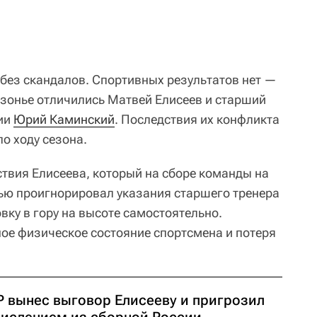
 без скандалов. Спортивных результатов нет —
езонье отличились Матвей Елисеев и старший
сии
Юрий Каминский
. Последствия их конфликта
о ходу сезона.
вия Елисеева, который на сборе команды на
ью проигнорировал указания старшего тренера
вку в гору на высоте самостоятельно.
ное физическое состояние спортсмена и потеря
Р вынес выговор Елисееву и пригрозил
числением из сборной России