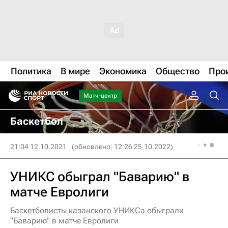
Политика
В мире
Экономика
Общество
Про
Матч-центр
Баскетбол
21:04 12.10.2021
(обновлено: 12:26 25.10.2022)
УНИКС обыграл "Баварию" в
матче Евролиги
Баскетболисты казанского УНИКСа обыграли
"Баварию" в матче Евролиги