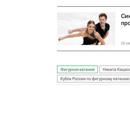
Си
пр
25 се
Фигурное катание
Никита Кацал
Кубок России по фигурному катанию