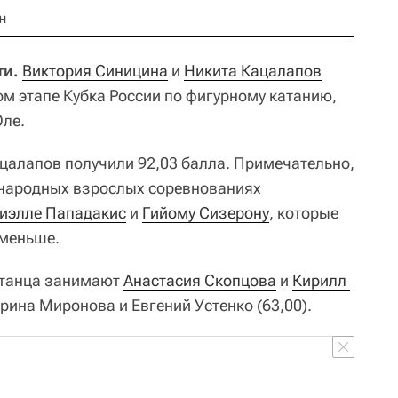
н
ти.
Виктория Синицина
и
Никита Кацалапов
ом этапе Кубка России по фигурному катанию,
Оле.
ацалапов получили 92,03 балла. Примечательно,
ународных взрослых соревнованиях
иэлле Пападакис
и
Гийому Сизерону
, которые
 меньше.
-танца занимают
Анастасия Скопцова
и
Кирилл 
терина Миронова и Евгений Устенко (63,00).