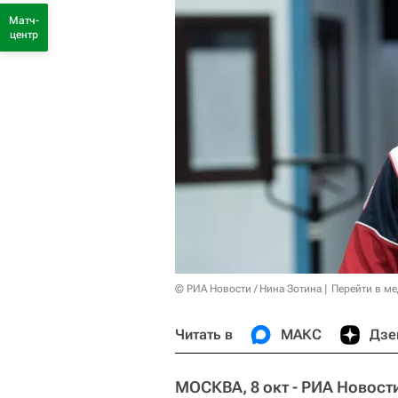
Матч-
центр
© РИА Новости / Нина Зотина
Перейти в м
Читать в
МАКС
Дзе
МОСКВА, 8 окт - РИА Новости