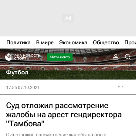
Политика
В мире
Экономика
Общество
Про
Матч-центр
Футбол
17:55 07.10.2021
Суд отложил рассмотрение
жалобы на арест гендиректора
"Тамбова"
Суд отложил рассмотрение жалобы на арест