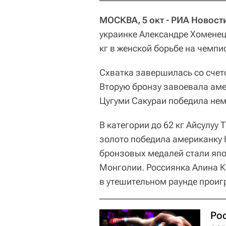
МОСКВА, 5 окт - РИА Новост
украинке Александре Хоменец 
кг в женской борьбе на чемпи
Схватка завершилась со счето
Вторую бронзу завоевала аме
Цугуми Сакураи победила нем
В категории до 62 кг Айсулуу
золото победила американку 
бронзовых медалей стали япо
Монголии. Россиянка Алина К
в утешительном раунде проиг
Ро