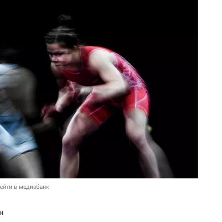
ейти в медиабанк
н