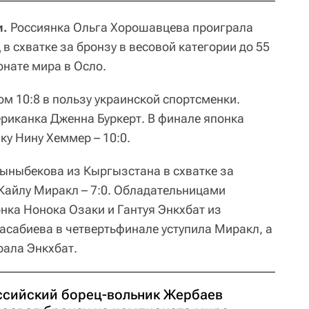
и.
Россиянка Ольга Хорошавцева проиграла
в схватке за бронзу в весовой категории до 55
онате мира в Осло.
м 10:8 в пользу украинской спортсменки.
риканка Дженна Буркерт. В финале японка
ку Нину Хеммер – 10:0.
 Тыныбекова из Кыргызстана в схватке за
Кайлу Миракл – 7:0. Обладательницами
нка Нонока Озаки и Гантуя Энкхбат из
асабиева в четвертьфинале уступила Миракл, а
рала Энкхбат.
ссийский борец-вольник Жербаев