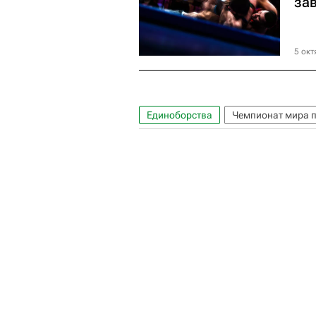
за
5 окт
Единоборства
Чемпионат мира п