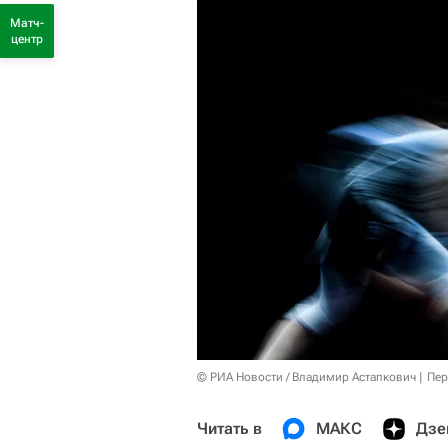
Матч-
центр
© РИА Новости / Владимир Астапкович
Пер
Читать в
МАКС
Дзе