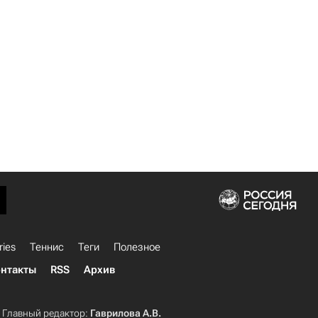
ries
Теннис
Теги
Полезное
нтакты
RSS
Архив
Главный редактор:
Гаврилова А.В.