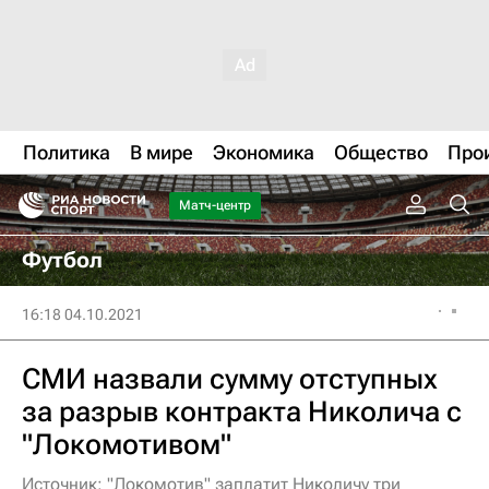
Политика
В мире
Экономика
Общество
Про
Матч-центр
Футбол
16:18 04.10.2021
СМИ назвали сумму отступных
за разрыв контракта Николича с
"Локомотивом"
Источник: "Локомотив" заплатит Николичу три