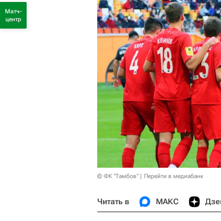
Матч-
центр
© ФК "Тамбов"
Перейти в медиабанк
Читать в
МАКС
Дзе