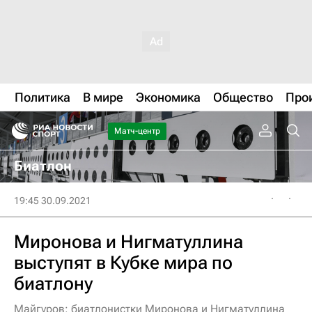
Политика
В мире
Экономика
Общество
Про
Матч-центр
Биатлон
19:45 30.09.2021
Миронова и Нигматуллина
выступят в Кубке мира по
биатлону
Майгуров: биатлонистки Миронова и Нигматуллина