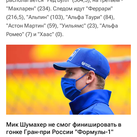
"Макларен" (234). Следом идут "Феррари"
(216,5), "Альпин" (103), "Альфа Таури" (84),
"Астон Мартин" (59), "Уильямс" (23), "Альфа
Ромео" (7) и "Хаас" (0).
Мик Шумахер не смог финишировать в
гонке Гран-при России "Формулы-1"