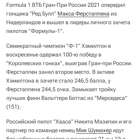
Formula 1 ВТБ Гран-При России 2021 опередил
гонщика "Ред Булл"
Макса Ферстаппена
из
Нидерландов и вышел в лидеры личного зачета
пилотов "Формулы-1".
Семикратный чемпион "Ф-1" Хэмилтон в
воскресенье одержал 100-ю победу в
"Королевских гонках", выиграв Гран-при России.
Ферстаппен занял второе место. В активе
Хэмилтона в зачете стало 246,5 балла, у
Ферстаппена 244,5 очка. Замыкает тройку
лучших финн Вальттери Боттас из "Мерседеса"
(151).
Российский пилот "Хааса" Никита Мазепин и его
партнер по команде немец
Мик Шумахер
идут
без набранных баллов и занимают 21-е и 19-е