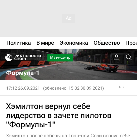
Политика
В мире
Экономика
Общество
Про
Матч-центр
Формула-1
17:12 26.09.2021
(обновлено: 15:02 30.09.2021)
Хэмилтон вернул себе
лидерство в зачете пилотов
"Формулы-1"
Хэмилтон после победы на Гран-при Сочи вернул себе