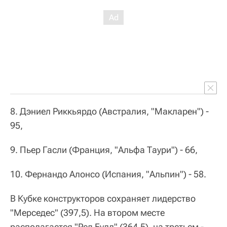
8. Дэниел Риккьярдо (Австралия, "Макларен") -
95,
9. Пьер Гасли (Франция, "Альфа Таури") - 66,
10. Фернандо Алонсо (Испания, "Альпин") - 58.
В Кубке конструкторов сохраняет лидерство
"Мерседес" (397,5). На втором месте
располагается "Ред Булл" (364,5), на третьем -