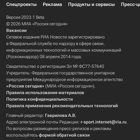
Спецпроекты
Реклама
Продукты и сервисы
Пресс-ц
Версия 2023.1 Beta
© 2026 МИА «Россия сегодня»
Вакансии
Сетевое издание РИА Новости зарегистрировано
в Федеральной службе по надзору в сфере связи,
информационных технологий и массовых коммуникаций
(Роскомнадзор) 08 апреля 2014 года.
Свидетельство о регистрации Эл № ФС77-57640
Учредитель: Федеральное государственное унитарное
предприятие Международное информационное агентство
«Россия сегодня»
(МИА «Россия сегодня»).
Правила использования материалов
Политика конфиденциальности
Правила применения рекомендательных технологий
Главный редактор:
Гаврилова А.В.
Адрес электронной почты Редакции:
r-sport.internet@ria.ru
По вопросам размещения пресс-релизов и рекламы
воспользуйтесь
формой обратной связи