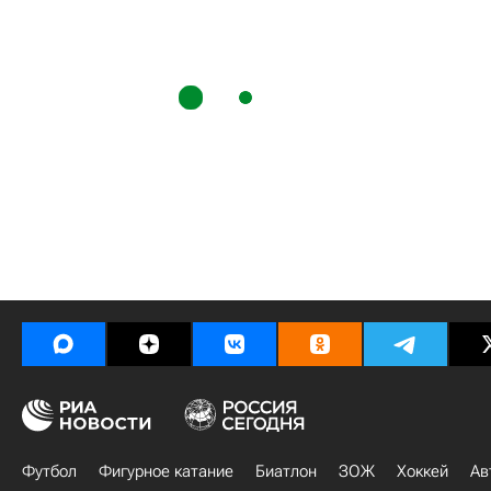
Футбол
Фигурное катание
Биатлон
ЗОЖ
Хоккей
Ав