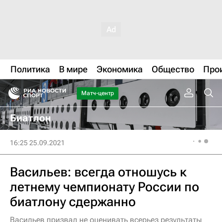
Политика
В мире
Экономика
Общество
Про
Матч-центр
Биатлон
16:25 25.09.2021
Васильев: всегда отношусь к
летнему чемпионату России по
биатлону сдержанно
Васильев призвал не оценивать всерьез результаты