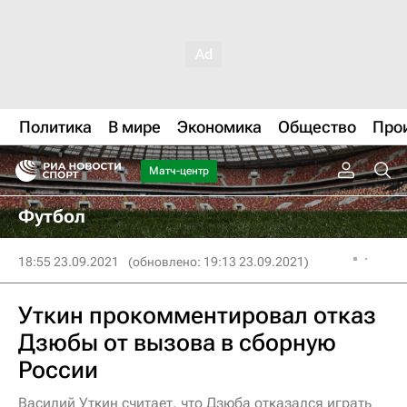
Политика
В мире
Экономика
Общество
Про
Матч-центр
Футбол
18:55 23.09.2021
(обновлено: 19:13 23.09.2021)
Уткин прокомментировал отказ
Дзюбы от вызова в сборную
России
Василий Уткин считает, что Дзюба отказался играть