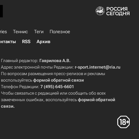
ries
Теннис
Теги
Полезное
нтакты
RSS
Архив
Главный редактор:
Гаврилова А.В.
Адрес электронной почты Редакции:
r-sport.internet@ria.ru
По вопросам размещения пресс-релизов и рекламы
воспользуйтесь
формой обратной связи
Телефон Редакции:
7 (495) 645-6601
Чтобы связаться с редакцией или сообщить обо всех
замеченных ошибках, воспользуйтесь
формой обратной
связи
.