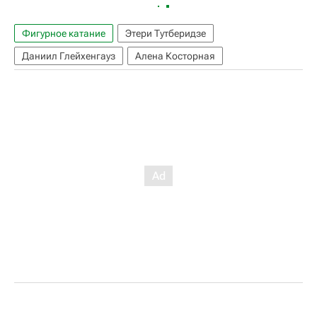
Фигурное катание
Этери Тутберидзе
Даниил Глейхенгауз
Алена Косторная