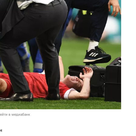
ейти в медиабанк
н