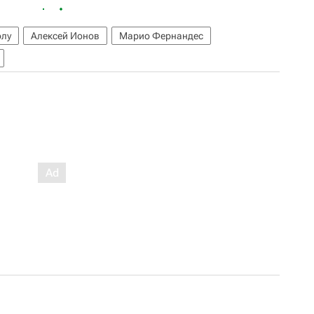
олу
Алексей Ионов
Марио Фернандес