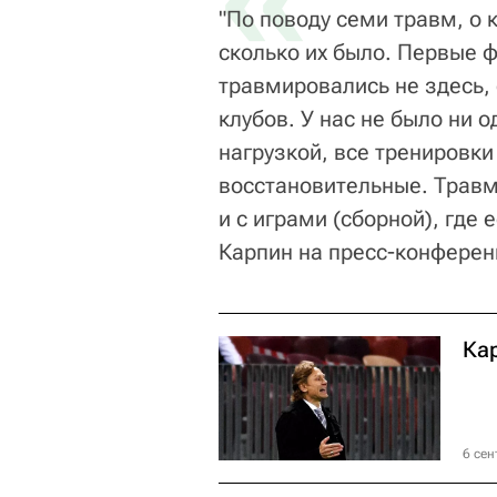
"По поводу семи травм, о 
сколько их было. Первые 
травмировались не здесь, 
клубов. У нас не было ни 
нагрузкой, все тренировки
восстановительные. Трав
и с играми (сборной), где 
Карпин на пресс-конферен
Ка
6 сен