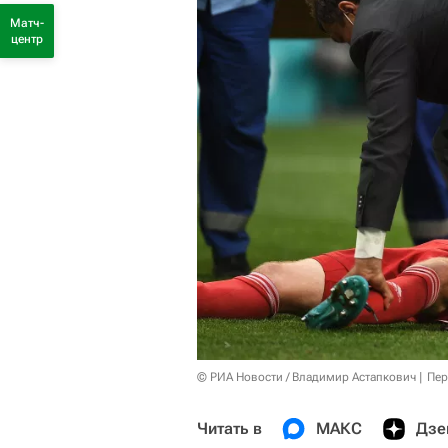
Матч-
центр
© РИА Новости / Владимир Астапкович
Пер
Читать в
МАКС
Дзе