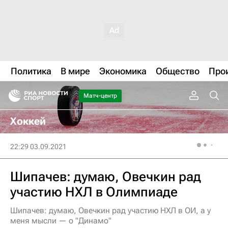
Политика
В мире
Экономика
Общество
Про
Матч-центр
Хоккей
22:29 03.09.2021
Шипачев: думаю, Овечкин рад
участию НХЛ в Олимпиаде
Шипачев: думаю, Овечкин рад участию НХЛ в ОИ, а у
меня мысли — о "Динамо"