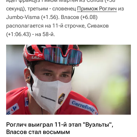
секунд), третьим - словенец
Примож Роглич
из
Jumbo-Visma (+1.56). Власов (+6.08)
располагается на 11-й строчке, Сиваков
(+1:06.43) - на 58-й.
Роглич выиграл 11-й этап "Вуэльты",
Власов стал восьмым