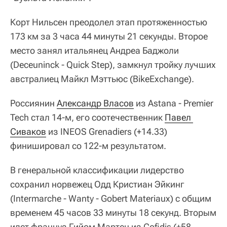
Корт Нильсен преодолел этап протяженностью
173 км за 3 часа 44 минуты 21 секунды. Второе
место занял итальянец Андреа Баджоли
(Deceuninck - Quick Step), замкнул тройку лучших
австралиец Майкл Мэттьюс (BikeExchange).
Россиянин
Александр Власов
из Astana - Premier
Tech стал 14-м, его соотечественник
Павел 
Сиваков
из INEOS Grenadiers (+14.33)
финишировал со 122-м результатом.
В генеральной классификации лидерство
сохранил норвежец Одд Кристиан Эйкинг
(Intermarche - Wanty - Gobert Materiaux) с общим
временем 45 часов 33 минуты 18 секунд. Вторым
идет француз Гийом Мартен из Cofidis (+58