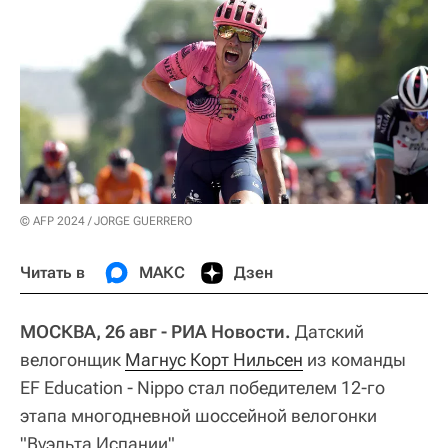
© AFP 2024 / JORGE GUERRERO
Читать в
МАКС
Дзен
МОСКВА, 26 авг - РИА Новости.
Датский
велогонщик
Магнус Корт Нильсен
из команды
EF Education - Nippo стал победителем 12-го
этапа многодневной шоссейной велогонки
"Вуэльта Испании".