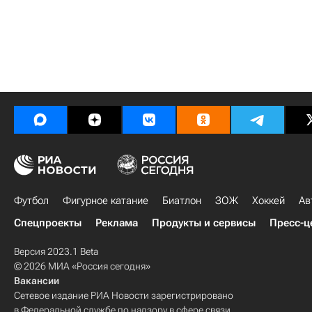
Футбол
Фигурное катание
Биатлон
ЗОЖ
Хоккей
Ав
Спецпроекты
Реклама
Продукты и сервисы
Пресс-ц
Версия 2023.1 Beta
© 2026 МИА «Россия сегодня»
Вакансии
Сетевое издание РИА Новости зарегистрировано
в Федеральной службе по надзору в сфере связи,