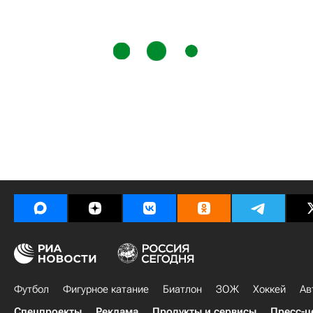
Футбол
Фигурное катание
Биатлон
ЗОЖ
Хоккей
Ав
Спецпроекты
Реклама
Продукты и сервисы
Пресс-ц