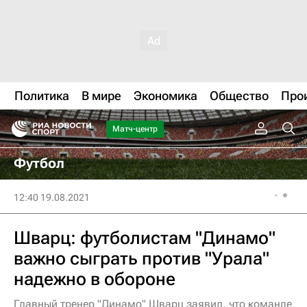
Политика
В мире
Экономика
Общество
Про
Матч-центр
Футбол
12:40 19.08.2021
Шварц: футболистам "Динамо"
важно сыграть против "Урала"
надежно в обороне
Главный тренер "Динамо" Шварц заявил, что команде