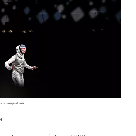
и в медиабанк
н