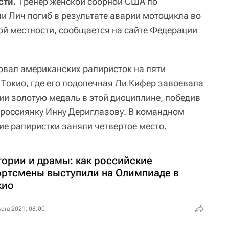
сти.
Тренер женской сборной США по
и Лич погиб в результате аварии мотоцикла во
ой местности, сообщается на сайте Федерации
ровал американских рапиристок на пяти
Токио, где его подопечная Ли Кифер завоевала
ии золотую медаль в этой дисциплине, победив
 россиянку Инну Дериглазову. В командном
ие рапиристки заняли четвертое место.
тории и драмы: как российские
ортсмены выступили на Олимпиаде в
кио
уста 2021, 08:00