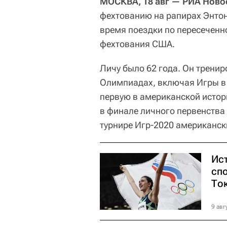
МОСКВА, 18 авг — РИА Ново
фехтованию на рапирах Энтон
время поездки по пересеченн
фехтования США.
Личу было 62 года. Он трени
Олимпиадах, включая Игры в 
первую в американской истор
в финале личного первенства
турнире Игр-2020 американск
Ис
сп
То
9 авг