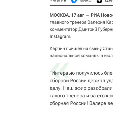
Читать в
МАКС
Дзе
МОСКВА, 17 авг — РИА Ново
главного тренера Валерия Ка
комментатор Дмитрий Губерни
Instagram
.
Карпин пришел на смену Стан
«
национальной команды в июл
"Интервью получилось бле
сборной России держал уда
делу! Наш эфир разобрали 
такого тренера и за его к
сборная России! Валере ве