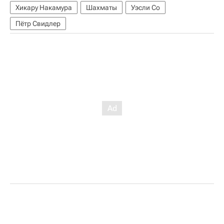
Хикару Накамура
Шахматы
Уэсли Со
Пётр Свидлер