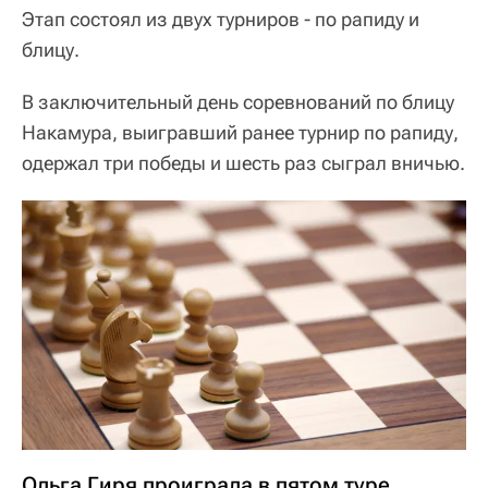
Этап состоял из двух турниров - по рапиду и
блицу.
В заключительный день соревнований по блицу
Накамура, выигравший ранее турнир по рапиду,
одержал три победы и шесть раз сыграл вничью.
Ольга Гиря проиграла в пятом туре