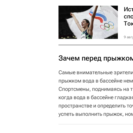
Ис
сп
То
9 авг
Зачем перед прыжком
Самые внимательные зрители
прыжком вода в бассейне нем
Спортсмены, поднимаясь на т
когда вода в бассейне гладка
пространстве и определить т
успеть выполнить прыжок, но