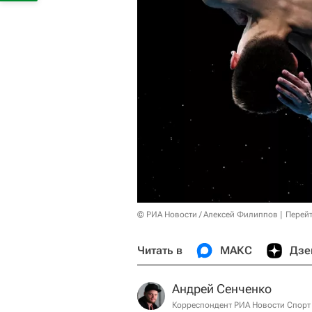
© РИА Новости / Алексей Филиппов
Перейт
Читать в
МАКС
Дзе
Андрей Сенченко
Корреспондент РИА Новости Спорт