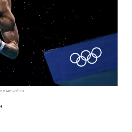
и в медиабанк
н