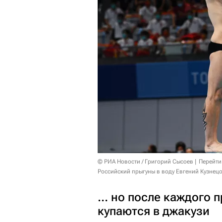
© РИА Новости / Григорий Сысоев
Перейти
Российский прыгуны в воду Евгений Кузнец
… но после каждого 
купаются в джакузи