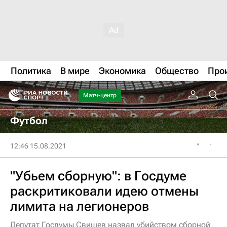
Политика
В мире
Экономика
Общество
Про
Матч-центр
Футбол
12:46 15.08.2021
"Убьем сборную": в Госдуме
раскритиковали идею отмены
лимита на легионеров
Депутат Госдумы Свищев назвал убийством сборной