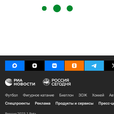
Футбол
Фигурное катание
Биатлон
ЗОЖ
Хоккей
Ав
Спецпроекты
Реклама
Продукты и сервисы
Пресс-ц
Версия 2023.1 Beta