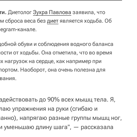
ти.
Диетолог
Зухра Павлова
заявила, что
 сброса веса без
диет
является ходьба. Об
legram-канале.
добной обуви и соблюдения водного баланса
сти от ходьбы. Она отметила, что во время
х нагрузок на сердце, как например при
ортом. Наоборот, она очень полезна для
вания.
адействовать до 90% всех мышц тела. Я,
лаю упражнения на руки (сгибаю и
нанно), напрягаю разные группы мышц ног,
и уменьшаю длину шага", — рассказала