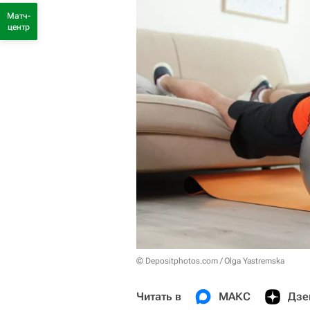
Матч-
центр
© Depositphotos.com / Olga Yastremska
Читать в
МАКС
Дзе