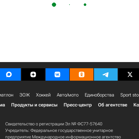
иатлон
ЗОЖ
Хоккей
Авто/мото
Единоборства
Sport sto
ма
Продукты и сервисы
Пресс-центр
Об агентстве
Ко
Свидетельство о регистрации Эл № ФС77-57640
Учредитель: Федеральное государственное унитарное
предприятие Международное информационное агентство