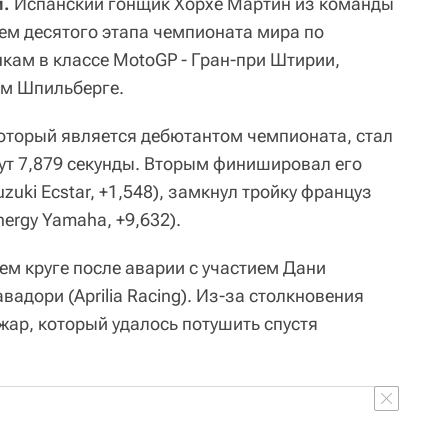
и.
Испанский гонщик Хорхе Мартин из команды
лем десятого этапа чемпионата мира по
ам в классе MotoGP - Гран-при Штирии,
ом Шпильберге.
который является дебютантом чемпионата, стал
ут 7,879 секунды. Вторым финишировал его
uki Ecstar, +1,548), замкнул тройку француз
ergy Yamaha, +9,632).
ем круге после аварии с участием Дани
адори (Aprilia Racing). Из-за столкновения
жар, который удалось потушить спустя