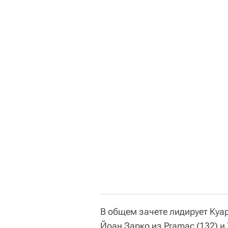
В общем зачете лидирует Куар
Йоан Зарко из Pramac (132) и