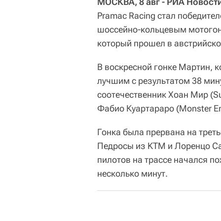
МОСКВА, 8 авг - РИА Новост
Pramac Racing стал победите
шоссейно-кольцевым мотогонк
который прошел в австрийск
В воскресной гонке Мартин, 
лучшим с результатом 38 мин
соотечественник Хоан Мир (Suz
Фабио Куартараро (Monster En
Гонка была прервана на треть
Педросы из KTM и Лоренцо Сав
пилотов на трассе начался по
несколько минут.