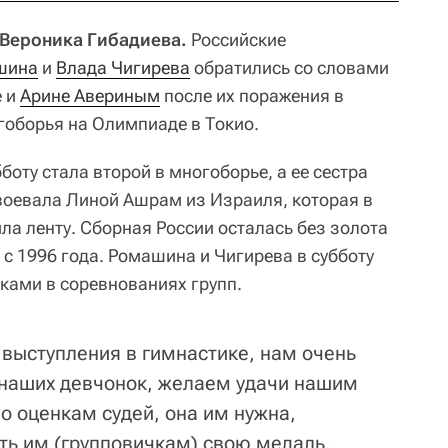
, Вероника Гибадиева.
Российские
шина
и
Влада Чигирева
обратились со словами
е и
Арине Авериным
после их поражения в
оборья на Олимпиаде в Токио.
боту стала второй в многоборье, а ее сестра
авоевала Линой Ашрам из Израиля, которая в
ла ленту. Сборная России осталась без золота
с 1996 года. Ромашина и Чигирева в субботу
ками в соревнованиях групп.
 выступления в гимнастике, нам очень
 наших девчонок, желаем удачи нашим
по оценкам судей, она им нужна,
ь им (групповичкам) свою медаль,