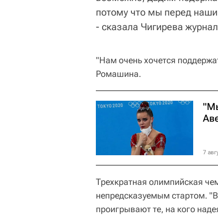
потому что мы перед наши
- сказала Чигирева журна
"Нам очень хочется поддержат
Ромашина.
"М
Ав
7 авг
Трехкратная олимпийская че
непредсказуемым стартом. "Вы
проигрывают те, на кого наде