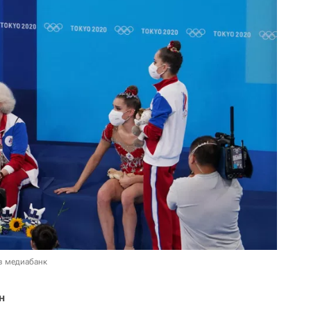
в медиабанк
н