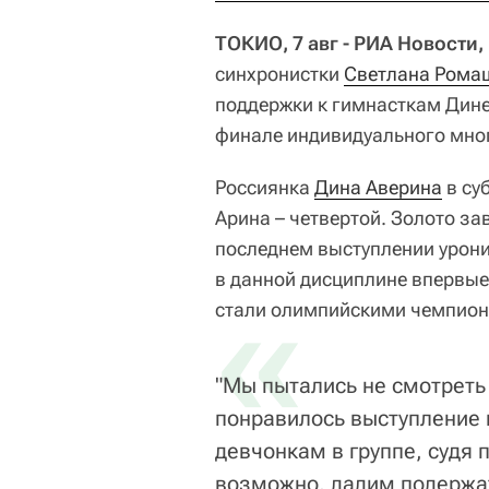
ТОКИО, 7 авг - РИА Новости
синхронистки
Светлана Рома
поддержки к гимнасткам Дин
финале индивидуального мног
Россиянка
Дина Аверина
в суб
Арина – четвертой. Золото з
последнем выступлении урони
в данной дисциплине впервые 
«
стали олимпийскими чемпион
"Мы пытались не смотреть
понравилось выступление
девчонкам в группе, судя 
возможно, дадим подержат